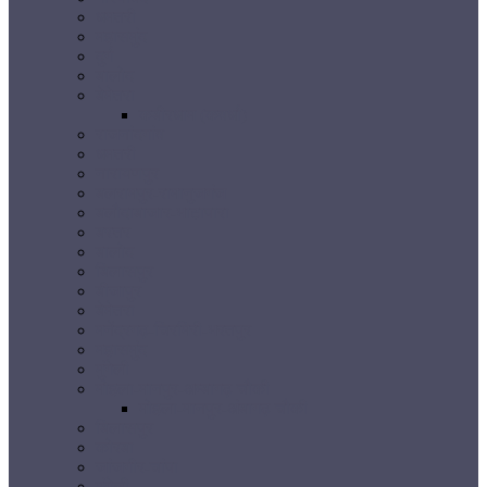
धमतरी
महासमुंद
दुर्ग
बालोद
बेमेतरा
कबीरधाम (कवर्धा)
राजनांदगांव
धमतरी
नारायणपुर
बलरामपुर-रामानुजगंज
बलौदाबाजार-भाटापारा
बस्तर
बालोद
बिलासपुर
बीजापुर
बेमेतरा
मनेंद्रगढ़-चिरमिरी-भरतपुर
महासमुंद
मुंगेली
मोहला-मानपुर-अम्बागढ़ चौकी
मोहला-मानपुर-अंबागढ़ चौकी
बिलासपुर
कोरबा
जांजगीर-चांपा
मुंगेली