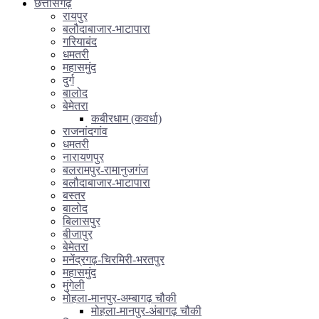
छत्तीसगढ़
रायपुर
बलौदाबाजार-भाटापारा
गरियाबंद
धमतरी
महासमुंद
दुर्ग
बालोद
बेमेतरा
कबीरधाम (कवर्धा)
राजनांदगांव
धमतरी
नारायणपुर
बलरामपुर-रामानुजगंज
बलौदाबाजार-भाटापारा
बस्तर
बालोद
बिलासपुर
बीजापुर
बेमेतरा
मनेंद्रगढ़-चिरमिरी-भरतपुर
महासमुंद
मुंगेली
मोहला-मानपुर-अम्बागढ़ चौकी
मोहला-मानपुर-अंबागढ़ चौकी