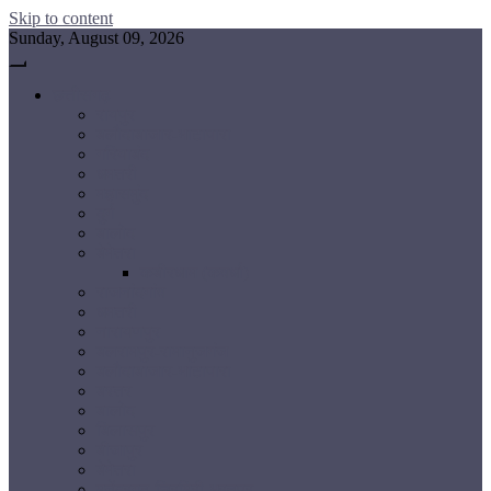
Skip to content
Sunday, August 09, 2026
छत्तीसगढ़
रायपुर
बलौदाबाजार-भाटापारा
गरियाबंद
धमतरी
महासमुंद
दुर्ग
बालोद
बेमेतरा
कबीरधाम (कवर्धा)
राजनांदगांव
धमतरी
नारायणपुर
बलरामपुर-रामानुजगंज
बलौदाबाजार-भाटापारा
बस्तर
बालोद
बिलासपुर
बीजापुर
बेमेतरा
मनेंद्रगढ़-चिरमिरी-भरतपुर