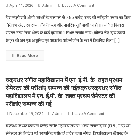
ने
On
April 11, 2026
Admin
Leave A Comment
9
कोतरा
वित्त मंत्री श्री ओ.पी. चौधरी के प्रयासों से 7.86 करोड़ रुपए की स्वीकृति, स्थल का किया
प्रमुख
रोड
निरीक्षण खेल, स्वास्थ्य, सौंदर्यीकरण और नागरिक सुविधाओं का होगा समन्वित विकास
परियोजनाओं
दुग्ध
का
रायगढ़ नगर निगम क्षेत्र के वार्ड क्रमांक 1 स्थित राजीव नगर (कोतरा रोड दुग्ध डेयरी
डेयरी
किया
क्षेत्र) को अब एक आधुनिक एवं आकर्षक ऑक्सीजोन के रूप में विकसित किया […]
क्षेत्र
निरीक्षण
में
बनेगा
Read More
आधुनिक
ऑक्सीजोन,
नागरिकों
चक्रधर संगीत महाविद्यालय में एन. ई.पी. के तहत प्रथम
को
सेमेस्टर की परीक्षांए सम्पन्न की गईचक्रधरक्रधर संगीत
मिलेगा
महाविद्यालय में एन. ई.पी. के तहत प्रथम सेमेस्टर की
हरित
परीक्षांए सम्पन्न की गई
व
बहुउद्देशीय
On
December 19, 2025
Admin
Leave A Comment
सुविधा
चक्रधर
केंद्र
चक्रधर कथक कल्याण केन्द्र संगीत महाविद्यालय संाकरा राजनांदगांव (छ.ग.) में प्रथम
संगीत
सेमेस्टर की लिखित एवं प्रायोगिक परीक्षाएं इंदिरा कला संगीत विश्वविद्यालय खैरागढ़ के
महाविद्यालय