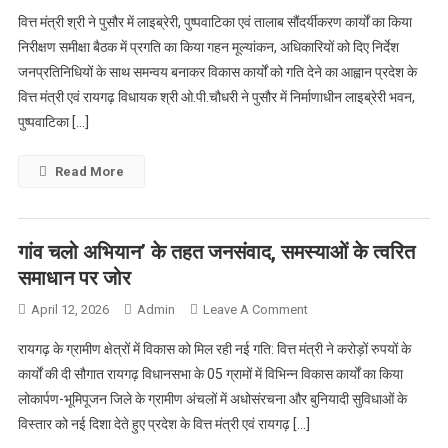
करोड़ों
वित्त मंत्री श्री ने पुसौर में लाइब्रेरी, पुष्पवाटिका एवं तालाब सौंदर्यीकरण कार्यों का किया
की
निरीक्षण समीक्षा बैठक में प्रगति का किया गहन मूल्यांकन, अधिकारियों को दिए निर्देश
लागत
जनप्रतिनिधियों के साथ समन्वय बनाकर विकास कार्यों को गति देने का आह्वान प्रदेश के
से
वित्त मंत्री एवं रायगढ़ विधायक श्री ओ.पी.चौधरी ने पुसौर में निर्माणाधीन लाइब्रेरी भवन,
बदल
रहा
पुष्पवाटिका […]
पुसौर
का
Read More
स्वरूप-
वित्त
मंत्री
गांव चलो अभियान’ के तहत जनसंवाद, समस्याओं के त्वरित
श्री
समाधान पर जोर
चौधरी
On
April 12, 2026
Admin
Leave A Comment
गांव
रायगढ़ के ग्रामीण क्षेत्रों में विकास को मिल रही नई गति: वित्त मंत्री ने करोड़ों रुपयों के
चलो
कार्यों की दी सौगात रायगढ़ विधानसभा के 05 ग्रामों में विभिन्न विकास कार्यों का किया
अभियान’
लोकार्पण-भूमिपूजन जिले के ग्रामीण अंचलों में अधोसंरचना और बुनियादी सुविधाओं के
के
विस्तार को नई दिशा देते हुए प्रदेश के वित्त मंत्री एवं रायगढ़ […]
तहत
जनसंवाद,