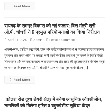
समस्याओं
Read More
के
त्वरित
समाधान
रायगढ़ के समग्र विकास को नई रफ्तार: वित्त मंत्री श्री
पर
ओ.पी. चौधरी ने 9 प्रमुख परियोजनाओं का किया निरीक्षण
जोर
On
April 11, 2026
Admin
Leave A Comment
रायगढ़
ऑक्सी-जोन, हाईटेक लाइब्रेरी, खेल और पर्यटन परियोजनाओं से बदलेगा शहर का स्वरूप
के
गुणवत्ता और समय-सीमा पर सख्ती, सभी कार्य निर्धारित अवधि में पूर्ण करने के निर्देश केलो
समग्र
रिवर फ्रंट और एनीकट से बढ़ेगी जल उपलब्धता और शहर की सुंदरता प्रदेश के वित्त मंत्री
विकास
एवं रायगढ़ विधायक श्री ओ.पी. चौधरी ने आज रायगढ़ प्रवास के दौरान […]
को
नई
रफ्तार:
Read More
वित्त
मंत्री
श्री
कोतरा रोड दुग्ध डेयरी क्षेत्र में बनेगा आधुनिक ऑक्सीजोन,
ओ.पी.
नागरिकों को मिलेगा हरित व बहुउद्देशीय सुविधा केंद्र
चौधरी