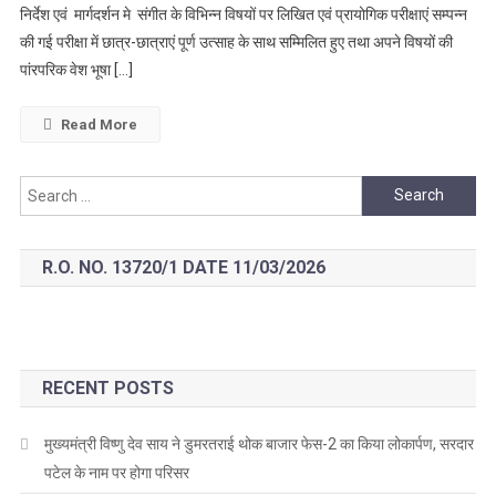
निर्देश एवं मार्गदर्शन मे संगीत के विभिन्न विषयों पर लिखित एवं प्रायोगिक परीक्षाएं सम्पन्न
में
की गई परीक्षा में छात्र-छात्राएं पूर्ण उत्साह के साथ सम्मिलित हुए तथा अपने विषयों की
एन.
ई.पी.
पांरपरिक वेश भूषा […]
के
तहत
Read More
प्रथम
सेमेस्टर
Search
की
for:
परीक्षांए
सम्पन्न
R.O. NO. 13720/1 DATE 11/03/2026
की
गईचक्रधरक्रधर
संगीत
महाविद्यालय
में
RECENT POSTS
एन.
ई.पी.
मुख्यमंत्री विष्णु देव साय ने डुमरतराई थोक बाजार फेस-2 का किया लोकार्पण, सरदार
के
पटेल के नाम पर होगा परिसर
तहत