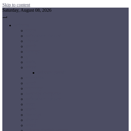
Skip to content
Saturday, August 08, 2026
छत्तीसगढ़
रायपुर
बलौदाबाजार-भाटापारा
गरियाबंद
धमतरी
महासमुंद
दुर्ग
बालोद
बेमेतरा
कबीरधाम (कवर्धा)
राजनांदगांव
धमतरी
नारायणपुर
बलरामपुर-रामानुजगंज
बलौदाबाजार-भाटापारा
बस्तर
बालोद
बिलासपुर
बीजापुर
बेमेतरा
मनेंद्रगढ़-चिरमिरी-भरतपुर