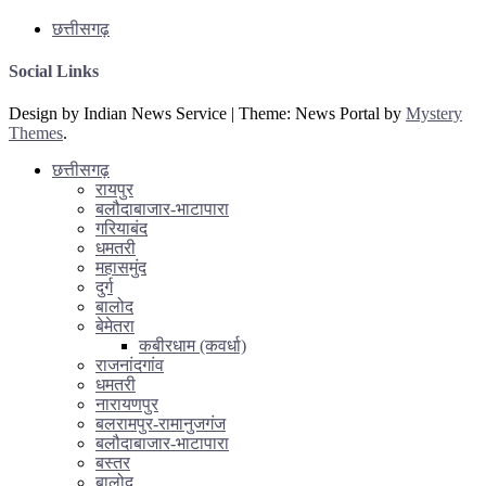
छत्तीसगढ़
Social Links
Design by Indian News Service
|
Theme: News Portal by
Mystery
Themes
.
छत्तीसगढ़
रायपुर
बलौदाबाजार-भाटापारा
गरियाबंद
धमतरी
महासमुंद
दुर्ग
बालोद
बेमेतरा
कबीरधाम (कवर्धा)
राजनांदगांव
धमतरी
नारायणपुर
बलरामपुर-रामानुजगंज
बलौदाबाजार-भाटापारा
बस्तर
बालोद