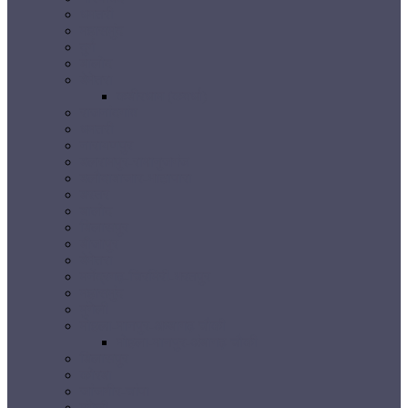
धमतरी
महासमुंद
दुर्ग
बालोद
बेमेतरा
कबीरधाम (कवर्धा)
राजनांदगांव
धमतरी
नारायणपुर
बलरामपुर-रामानुजगंज
बलौदाबाजार-भाटापारा
बस्तर
बालोद
बिलासपुर
बीजापुर
बेमेतरा
मनेंद्रगढ़-चिरमिरी-भरतपुर
महासमुंद
मुंगेली
मोहला-मानपुर-अम्बागढ़ चौकी
मोहला-मानपुर-अंबागढ़ चौकी
बिलासपुर
कोरबा
जांजगीर-चांपा
मुंगेली