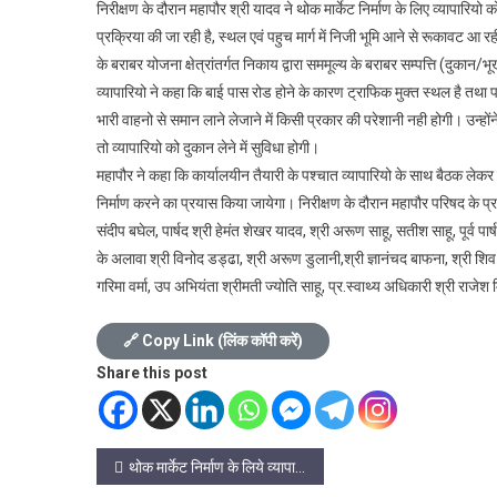
निरीक्षण के दौरान महापौर श्री यादव ने थोक मार्केट निर्माण के लिए व्यापारियो
लिये
व्यापारियो
प्रक्रिया की जा रही है, स्थल एवं पहुच मार्ग में निजी भूमि आने से रूकावट आ रह
के
के बराबर योजना क्षेत्रांतर्गत निकाय द्वारा सममूल्य के बराबर सम्पत्ति (दुकान
साथ
व्यापारियो ने कहा कि बाई पास रोड होने के कारण ट्राफिक मुक्त स्थल है तथा पा
महापौर
भारी वाहनो से समान लाने लेजाने में किसी प्रकार की परेशानी नही होगी। उन्हो
ने
तो व्यापारियो को दुकान लेने में सुविधा होगी।
किया
महापौर ने कहा कि कार्यालयीन तैयारी के पश्चात व्यापारियो के साथ बैठक लेकर का
स्थल
निर्माण करने का प्रयास किया जायेगा। निरीक्षण के दौरान महापौर परिषद के प्
निरीक्षण
संदीप बघेल, पार्षद श्री हेमंत शेखर यादव, श्री अरूण साहू, सतीश साहू, पूर्व पा
के अलावा श्री विनोद डड्ढा, श्री अरूण डुलानी,श्री ज्ञानंचद बाफना, श्री शि
गरिमा वर्मा, उप अभियंता श्रीमती ज्योति साहू, प्र.स्वाथ्य अधिकारी श्री राजेश
🔗 Copy Link (लिंक कॉपी करें)
Share this post
Post
थोक मार्केट निर्माण के लिये व्यापारियो के साथ महापौर ने किया स्थल निरीक्षण