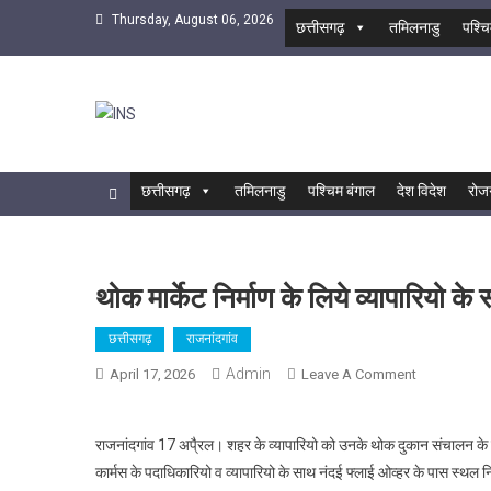
Skip
Thursday, August 06, 2026
छत्तीसगढ़
तमिलनाडु
पश्चि
to
content
INS
सबसे तेज समाचार एजेंसी
छत्तीसगढ़
तमिलनाडु
पश्चिम बंगाल
देश विदेश
रोज
थोक मार्केट निर्माण के लिये व्यापारियो क
छत्तीसगढ़
राजनांदगांव
Admin
On
April 17, 2026
Leave A Comment
थोक
मार्केट
राजनांदगांव 17 अपै्रल। शहर के व्यापारियो को उनके थोक दुकान संचालन के 
निर्माण
कार्मस के पदाधिकारियो व व्यापारियो के साथ नंदई फ्लाई ओव्हर के पास स्थल 
के