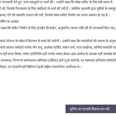
 को जानकारी देते हुए अन्य पहलुओ पर चर्चा की। उन्होंने कहा कि थोक मार्केट के लिए लंबे समय से
ी थी, जिसके निराकरण के लिए संबंधितो से चर्चा की गयी है। संबंधित भूस्वामी द्वारा भूमियो के सममूल
/भूखण्ड) देने की सहमति प्रदान की गयी, जिससे थोक मार्केट निर्माण का रास्ता आसान हो रहा है।
र्किंग के अलावा
ंने कहा कि मार्केट निर्माण के लिए ड्राईंग डिजाईन, अनुमानित लागत राशि की भी जानकारी मिल जाए,
र्य योजना के संबंध में विस्तार से चर्चा की जावेगी। उन्होंने कहा कि व्यापारियो की भावना के अनुर
रभारी सदस्य सर्वश्री राजेश जैन रानू, आलोक श्रोति, सावन वर्मा, राजा माखीजा, कनिष्ठ सभापति श्
र्षद श्री शरद सिन्हा, पार्षद प्रतिनिधि श्री राजेश यादव,चेम्बर आफ कार्मस के अध्यक्ष श्री कमलेश बै
व अग्रवाल, निगम के कार्यपालन अभियंता (संविदा) श्री यू.के.रामटेके, प्र.सहायक अभियंता श्रीमती
 मिश्रा, प्र.पटवारी श्री मिलिन्द रेड्डी सहित व्यापारीगण उपस्थित थे।
यूरिया का प्रभावी विकल्प बन रही हरी खाद, जशपुर में 600 हेक्टेयर में प्रदर्शन