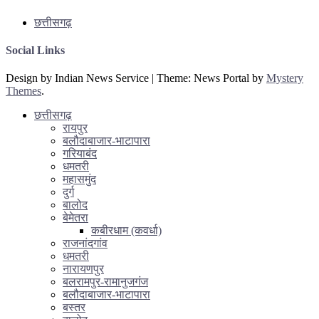
छत्तीसगढ़
Social Links
Design by Indian News Service
|
Theme: News Portal by
Mystery
Themes
.
छत्तीसगढ़
रायपुर
बलौदाबाजार-भाटापारा
गरियाबंद
धमतरी
महासमुंद
दुर्ग
बालोद
बेमेतरा
कबीरधाम (कवर्धा)
राजनांदगांव
धमतरी
नारायणपुर
बलरामपुर-रामानुजगंज
बलौदाबाजार-भाटापारा
बस्तर