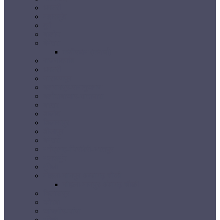
धमतरी
महासमुंद
दुर्ग
बालोद
बेमेतरा
कबीरधाम (कवर्धा)
राजनांदगांव
धमतरी
नारायणपुर
बलरामपुर-रामानुजगंज
बलौदाबाजार-भाटापारा
बस्तर
बालोद
बिलासपुर
बीजापुर
बेमेतरा
मनेंद्रगढ़-चिरमिरी-भरतपुर
महासमुंद
मुंगेली
मोहला-मानपुर-अम्बागढ़ चौकी
मोहला-मानपुर-अंबागढ़ चौकी
बिलासपुर
कोरबा
जांजगीर-चांपा
मुंगेली