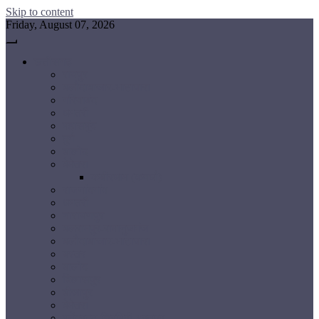
Skip to content
Friday, August 07, 2026
छत्तीसगढ़
रायपुर
बलौदाबाजार-भाटापारा
गरियाबंद
धमतरी
महासमुंद
दुर्ग
बालोद
बेमेतरा
कबीरधाम (कवर्धा)
राजनांदगांव
धमतरी
नारायणपुर
बलरामपुर-रामानुजगंज
बलौदाबाजार-भाटापारा
बस्तर
बालोद
बिलासपुर
बीजापुर
बेमेतरा
मनेंद्रगढ़-चिरमिरी-भरतपुर