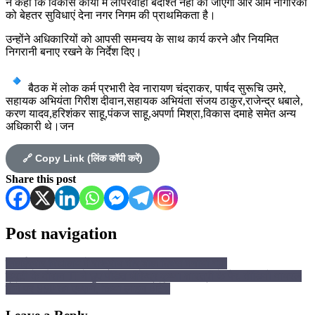
ने कहा कि विकास कार्यों में लापरवाही बर्दाश्त नहीं की जाएगी और आम नागरिकों
को बेहतर सुविधाएं देना नगर निगम की प्राथमिकता है।
उन्होंने अधिकारियों को आपसी समन्वय के साथ कार्य करने और नियमित
निगरानी बनाए रखने के निर्देश दिए।
बैठक में लोक कर्म प्रभारी देव नारायण चंद्राकर, पार्षद सुरूचि उमरे,
सहायक अभियंता गिरीश दीवान,सहायक अभियंता संजय ठाकुर,राजेन्द्र धबाले,
करण यादव,हरिशंकर साहू,पंकज साहू,अपर्णा मिश्रा,विकास दमाहे समेत अन्य
अधिकारी थे।जन
🔗 Copy Link (लिंक कॉपी करें)
Share this post
Post navigation
तिलईरवार विद्यालय में राष्ट्रीय वीर बाल दिवस मनाया गया
ड्यूटी के दौरान TI ने छुए पंडित धीरेन्द्र कृष्णा शास्त्री के पैर, वीडियो वायरल
होने पर SSP का एक्शन, किया लाइन अटैच