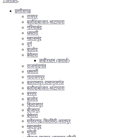
Themes
.
छत्तीसगढ़
रायपुर
बलौदाबाजार-भाटापारा
गरियाबंद
धमतरी
महासमुंद
दुर्ग
बालोद
बेमेतरा
कबीरधाम (कवर्धा)
राजनांदगांव
धमतरी
नारायणपुर
बलरामपुर-रामानुजगंज
बलौदाबाजार-भाटापारा
बस्तर
बालोद
बिलासपुर
बीजापुर
बेमेतरा
मनेंद्रगढ़-चिरमिरी-भरतपुर
महासमुंद
मुंगेली