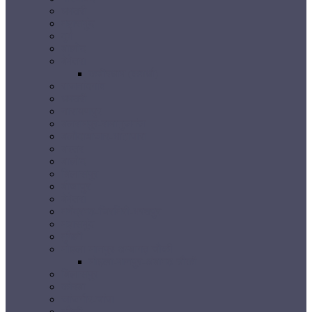
धमतरी
महासमुंद
दुर्ग
बालोद
बेमेतरा
कबीरधाम (कवर्धा)
राजनांदगांव
धमतरी
नारायणपुर
बलरामपुर-रामानुजगंज
बलौदाबाजार-भाटापारा
बस्तर
बालोद
बिलासपुर
बीजापुर
बेमेतरा
मनेंद्रगढ़-चिरमिरी-भरतपुर
महासमुंद
मुंगेली
मोहला-मानपुर-अम्बागढ़ चौकी
मोहला-मानपुर-अंबागढ़ चौकी
बिलासपुर
कोरबा
जांजगीर-चांपा
मुंगेली