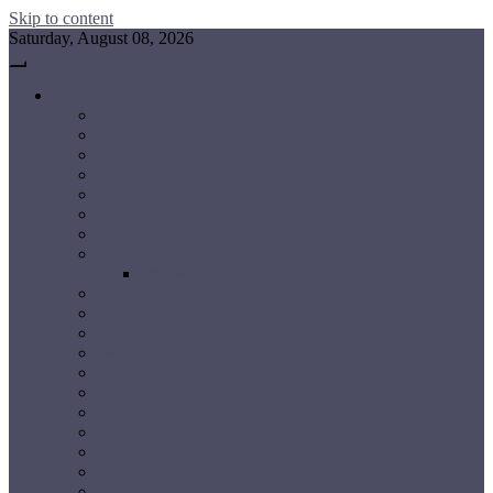
Skip to content
Saturday, August 08, 2026
छत्तीसगढ़
रायपुर
बलौदाबाजार-भाटापारा
गरियाबंद
धमतरी
महासमुंद
दुर्ग
बालोद
बेमेतरा
कबीरधाम (कवर्धा)
राजनांदगांव
धमतरी
नारायणपुर
बलरामपुर-रामानुजगंज
बलौदाबाजार-भाटापारा
बस्तर
बालोद
बिलासपुर
बीजापुर
बेमेतरा
मनेंद्रगढ़-चिरमिरी-भरतपुर