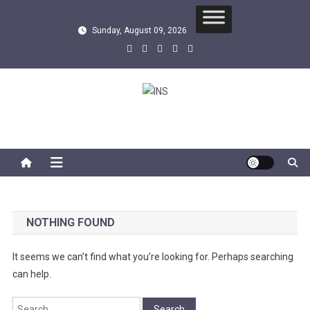
Skip
to
Sunday, August 09, 2026
content
INS
सबसे तेज समाचार एजेंसी
NOTHING FOUND
It seems we can’t find what you’re looking for. Perhaps searching
can help.
Search