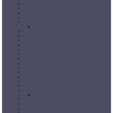
धमतरी
महासमुंद
दुर्ग
बालोद
बेमेतरा
कबीरधाम (कवर्धा)
राजनांदगांव
धमतरी
नारायणपुर
बलरामपुर-रामानुजगंज
बलौदाबाजार-भाटापारा
बस्तर
बालोद
बिलासपुर
बीजापुर
बेमेतरा
मनेंद्रगढ़-चिरमिरी-भरतपुर
महासमुंद
मुंगेली
मोहला-मानपुर-अम्बागढ़ चौकी
मोहला-मानपुर-अंबागढ़ चौकी
बिलासपुर
कोरबा
जांजगीर-चांपा
मुंगेली