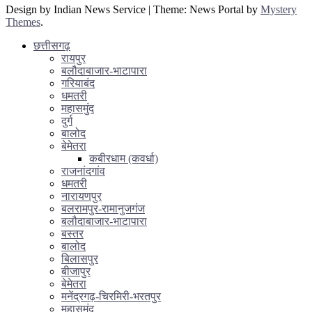
Design by Indian News Service
|
Theme: News Portal by
Mystery
Themes
.
छत्तीसगढ़
रायपुर
बलौदाबाजार-भाटापारा
गरियाबंद
धमतरी
महासमुंद
दुर्ग
बालोद
बेमेतरा
कबीरधाम (कवर्धा)
राजनांदगांव
धमतरी
नारायणपुर
बलरामपुर-रामानुजगंज
बलौदाबाजार-भाटापारा
बस्तर
बालोद
बिलासपुर
बीजापुर
बेमेतरा
मनेंद्रगढ़-चिरमिरी-भरतपुर
महासमुंद