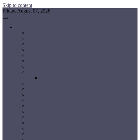
Skip to content
Friday, August 07, 2026
छत्तीसगढ़
रायपुर
बलौदाबाजार-भाटापारा
गरियाबंद
धमतरी
महासमुंद
दुर्ग
बालोद
बेमेतरा
कबीरधाम (कवर्धा)
राजनांदगांव
धमतरी
नारायणपुर
बलरामपुर-रामानुजगंज
बलौदाबाजार-भाटापारा
बस्तर
बालोद
बिलासपुर
बीजापुर
बेमेतरा
मनेंद्रगढ़-चिरमिरी-भरतपुर