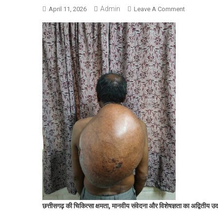
Admin
On
April 11, 2026
Leave A Comment
अम्बेडकर
अस्पताल
के
सर्जरी
विभाग
की
ऐतिहासिक
उपलब्धि:
10.30
किलोग्राम
वजनी
विशाल
ट्यूमर
का
सफल
ऑपरेशन
छत्तीसगढ़ की चिकित्सा क्षमता, मानवीय संवेदना और विशेषज्ञता का अद्वितीय 