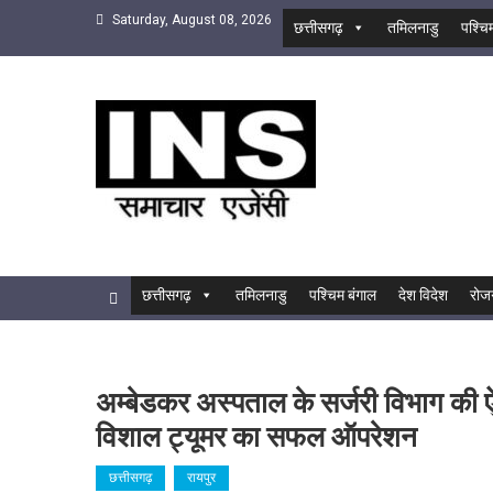
Skip
Saturday, August 08, 2026
छत्तीसगढ़
तमिलनाडु
पश्चि
to
content
INS
सबसे तेज समाचार एजेंसी
छत्तीसगढ़
तमिलनाडु
पश्चिम बंगाल
देश विदेश
रोज
अम्बेडकर अस्पताल के सर्जरी विभाग की
विशाल ट्यूमर का सफल ऑपरेशन
छत्तीसगढ़
रायपुर