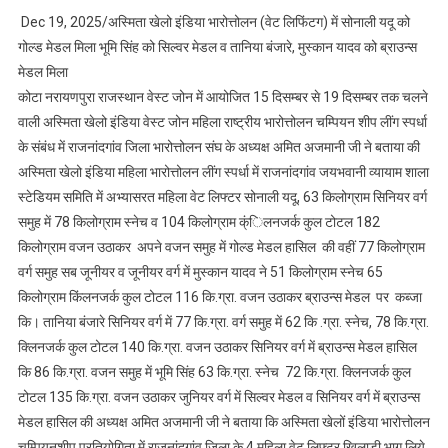
अस्मिता
Dec 19, 2025/अस्मिता खेलो इंडिया भारोत्तोलन (वेट लिफिंटग) में सोनाली यदू को
खेलों
गोल्ड मेडल मिला भूमि सिंह को सिल्वर मेडल व तानिया बंजारे, मुस्कान यादव को ब्राउन्स
इंडिया
मेडल मिला
वेटलिफ्टिंग
कोटा नरायणपुरा राजस्थान वेस्ट जोन में आयोजित 15 दिसम्बर से 19 दिसम्बर तक चलने
में
शहर
वाली अस्मिता खेलो इंडिया वेस्ट जोन महिला राष्ट्रीय भारोत्तोलन चम्पियन शीप लींग स्पर्धा
के
के संबंध में राजनांदगांव जिला भारोत्तोलन संघ के अध्यक्ष अमित अजमानी जी ने बताया की
महिला
अस्मिता खेलो इंडिया महिला भारोत्तोलन लींग स्पर्धा में राजनांदगांव जयभवानी व्यायाम शाला
खिलाडिय़ों
स्टेडियम समिति में अभ्यासरत महिला वेट लिफ्टर सोनाली यदू, 63 किलोग्राम सिनियर वर्ग
ने
समुह में 78 किलोग्राम स्नेच व 104 किलोग्राम क्ंिलनजर्क कुल टोटल 182
जीता
किलोग्राम वजन उठाकर अपने वजन समुह में गोल्ड मेडल हासिल की वहीं 77 किलोग्राम
4
वर्ग समुह सब जूनीयर व जूनीयर वर्ग में मुस्कान यादव ने 51 किलोग्राम स्नेच 65
पदक
किलोग्राम किंलनजर्क कुल टोटल 116 कि.ग्रा. वजन उठाकर ब्राउन्स मेडल पर कब्जा
कि। तानिया बंजारे सिनियर वर्ग में 77 कि.ग्रा. वर्ग समुह में 62 कि .ग्रा. स्नेच, 78 कि.ग्रा.
क्लिनजर्क कुल टोटल 140 कि.ग्रा. वजन उठाकर सिनियर वर्ग में ब्राउन्स मेडल हासिल
कि 86 कि.ग्रा. वजन समुह में भूमि सिंह 63 कि.ग्रा. स्नेच 72 कि.ग्रा. क्लिनजर्क कुल
टोटल 135 कि.ग्रा. वजन उठाकर जुनियर वर्ग में सिल्वर मेडल व सिनियर वर्ग में ब्राउन्स
मेडल हासिल की अध्यक्ष अमित अजमानी जी ने बताया कि अस्मिता खेलों इंडिया भारोत्तोलन
चम्पियनशीप प्रतियोगिता में राजनांदगांव जिला के 4 महिला वेट लिफ्टर खिलाड़ी भाग लिये