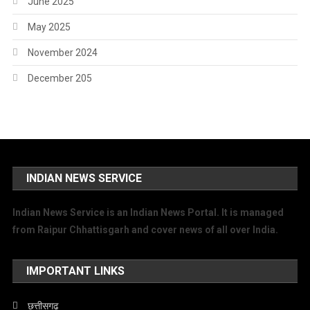
June 2025
May 2025
November 2024
December 205
INDIAN NEWS SERVICE
Indian News Service is an Indian News Portal. It is managed
from Raipur Chhattisgarh and cover news of all over India.
IMPORTANT LINKS
छत्तीसगढ़