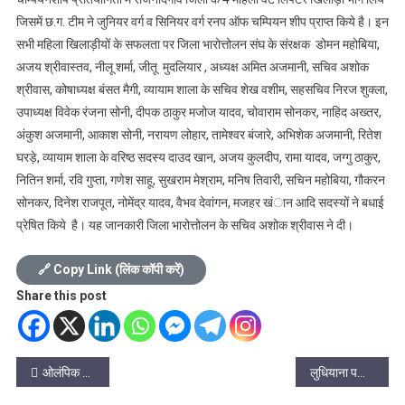
जिसमें छ.ग. टीम ने जुनियर वर्ग व सिनियर वर्ग रनप ऑफ चम्पियन शीप प्राप्त किये है। इन
सभी महिला खिलाड़ीयों के सफलता पर जिला भारोत्तोलन संघ के संरक्षक डोमन महोबिया,
अजय श्रीवास्तव, नीलू शर्मा, जीतू मुदलियार , अध्यक्ष अमित अजमानी, सचिव अशोक
श्रीवास, कोषाध्यक्ष बंसत मैगी, व्यायाम शाला के सचिव शेख वशीम, सहसचिव निरज शुक्ला,
उपाध्यक्ष विवेक रंजना सोनी, दीपक ठाकुर मजोज यादव, चोवाराम सोनकर, नाहिद अख्तर,
अंकुश अजमानी, आकाश सोनी, नरायण लोहार, तामेश्वर बंजारे, अभिशेक अजमानी, रितेश
घरड़े, व्यायाम शाला के वरिष्ठ सदस्य दाउद खान, अजय कुलदीप, रामा यादव, जग्गु ठाकुर,
नितिन शर्मा, रवि गुप्ता, गणेश साहू, सुखराम मेश्राम, मनिष तिवारी, सचिन महोबिया, गौकरन
सोनकर, दिनेश राजपूत, नोमेंद्र यादव, वैभव देवांगन, मजहर खंान आदि सदस्यों ने बधाई
प्रेषित किये है। यह जानकारी जिला भारोत्तोलन के सचिव अशोक श्रीवास ने दी।
🔗 Copy Link (लिंक कॉपी करें)
Share this post
Post
ओलंपिक 2024 के अंतर्गत सुकमा जिले में खेलों के प्रति स्थानीय लोगों में भारी उत्साह देखने को मिल रहा है।
लुधियाना पश्चिम उपचुनाव से पहले अकाली दल को झटका, ये नेता कांग्रेस में शामिल