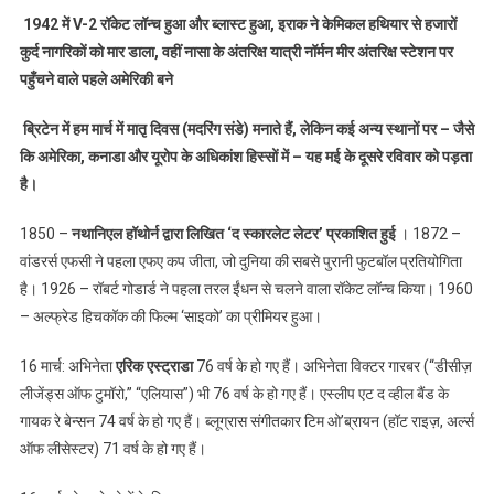
इतिहास
1942 में V-2 रॉकेट लॉन्च हुआ और ब्लास्ट हुआ, इराक ने केमिकल हथियार से हजारों
में
कुर्द नागरिकों को मार डाला, वहीं नासा के अंतरिक्ष यात्री नॉर्मन मीर अंतरिक्ष स्टेशन पर
16
पहुँचने वाले पहले अमेरिकी बने
मार्च
का
ब्रिटेन में हम मार्च में मातृ दिवस (मदरिंग संडे) मनाते हैं, लेकिन कई अन्य स्थानों पर – जैसे
दिन
कि अमेरिका, कनाडा और यूरोप के अधिकांश हिस्सों में – यह मई के दूसरे रविवार को पड़ता
कई
बड़ी
है।
घटनाओं
1850 –
नथानिएल हॉथोर्न द्वारा लिखित ‘द स्कारलेट लेटर’ प्रकाशित हुई
के
। 1872 –
लिए
वांडरर्स एफसी ने पहला एफए कप जीता, जो दुनिया की सबसे पुरानी फुटबॉल प्रतियोगिता
याद
है। 1926 – रॉबर्ट गोडार्ड ने पहला तरल ईंधन से चलने वाला रॉकेट लॉन्च किया। 1960
किया
– अल्फ्रेड हिचकॉक की फिल्म ‘साइको’ का प्रीमियर हुआ।
जाता
है।
16 मार्च: अभिनेता
एरिक एस्ट्राडा
76 वर्ष के हो गए हैं। अभिनेता विक्टर गारबर (“डीसीज़
लीजेंड्स ऑफ टुमॉरो,” “एलियास”) भी 76 वर्ष के हो गए हैं। एस्लीप एट द व्हील बैंड के
गायक रे बेन्सन 74 वर्ष के हो गए हैं। ब्लूग्रास संगीतकार टिम ओ’ब्रायन (हॉट राइज़, अर्ल्स
ऑफ लीसेस्टर) 71 वर्ष के हो गए हैं।