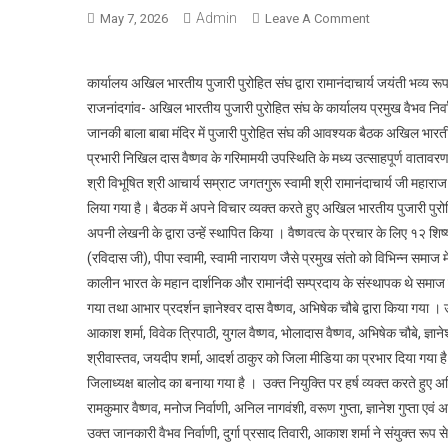
Admin
On
May 7, 2026
Leave A Comment
कार्यालय
अखिल
कार्यालय अखिल भारतीय पुजारी पुरोहित संघ द्वारा रामानंदाचार्य जयंती भव्य रू
भारतीय
राजनांदगांव- अखिल भारतीय पुजारी पुरोहित संघ के कार्यालय प्रमुख वैभव निर्वाणी
पुजारी
जानकी बाला बाबा मंदिर में पुजारी पुरोहित संघ की आवश्यक बैठक अखिल भारतीय 
पुरोहित
संघ
प्रभारी निखिल दास वैष्णव के गरिमामयी उपस्थिति के मध्य उत्साहपूर्ण वातावरण मे
द्वारा
श्री विभूषित श्री आचार्य सम्राट जगतगुरू स्वामी श्री रामानंदाचार्य जी मह
रामानंदाचार्य
लिया गया है। बैठक में अपने विचार व्यक्त करते हुए अखिल भारतीय पुजारी पुरोहित
जयंती
अपनी लेखनी के द्वारा उन्हें स्थापित किया । वैष्णवत्व के प्रचार के लिए १२ शि
भव्य
(रविदास जी), पीपा स्वामी, स्वामी नारायण जैसे प्रमुख संतो को विभिन्न समाज म
रूप
कालीन भारत के महान दार्शनिक और रामानंदी सम्प्रदाय के संस्थापक थे समाज मे
से
गया तथा आभार प्रदर्शन ज्ञानेश्वर दास वैष्णव, अभिषेक चौबे द्वारा किया गया । 
मनाने
आकाश शर्मा, विवेक त्रिपाठी, युगल वैष्णव, भोलादास वैष्णव, अभिषेक चौबे, ज्ञाने
का
श्रीवास्तव, जयदीप शर्मा, आदर्श ठाकुर को जिला मीडिया का प्रभार दिया गया है।
निर्णय
जिलाध्यक्ष बालोद का बनाया गया है । उक्त नियुक्ति पर हर्ष व्यक्त करते हुए 
लिया
रामकुमार वैष्णव, मनोज निर्वाणी, अनिल नागवंशी, वरूण गुप्ता, ज्ञानेश गुप्ता एवं
गया
उक्त जानकारी वैभव निर्वाणी, दुर्गा प्रसाद तिवारी, आकाश शर्मा ने संयुक्त रूप स