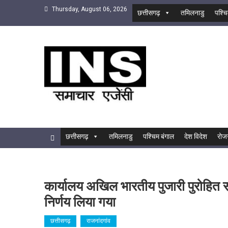
Skip
Thursday, August 06, 2026
छत्तीसगढ़
तमिलनाडु
पश्चि
to
content
INS
सबसे तेज समाचार एजेंसी
छत्तीसगढ़
तमिलनाडु
पश्चिम बंगाल
देश विदेश
रोज
कार्यालय अखिल भारतीय पुजारी पुरोहित संघ 
निर्णय लिया गया
छत्तीसगढ़
राजनांदगांव