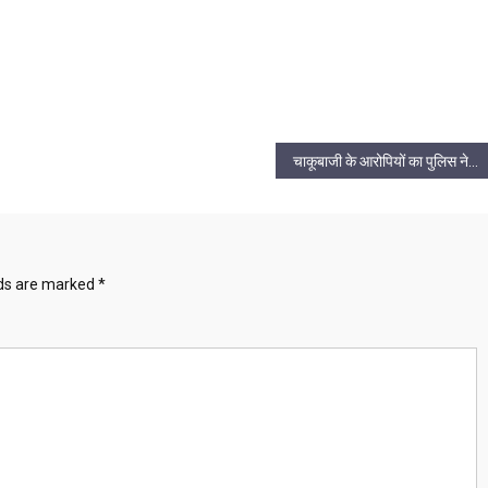
चाकूबाजी के आरोपियों का पुलिस ने निकाला जुलूस, तीन गिरफ्तार
lds are marked
*