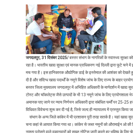
खाद्य
सुरक्षा
की
बड़ी
कार्रवाई
मिलावट
पर
जुर्माना
और
जगदलपुर, 31 दिसंबर 2025/
बस्तर संभाग के नागरिकों के स्वास्थ्य सुरक्
लैब
रहा है। भारतीय खाद्य सुरक्षा एवं मानक प्राधिकरण नई दिल्ली द्वारा फूटे चन
भेजे
मच गया है। इस हानिकारक औद्योगिक डाई के इस्तेमाल की आशंका को देखते हुए प्र
गए
दी है और संदिग्ध खाद्य पदार्थों के नमूने विशेष जांच के लिए राज्य के बाहर प्रयोग 
सैकड़ों
बस्तर जिला मुख्यालय जगदलपुर में अभिहित अधिकारी के मार्गदर्शन में खाद्य सुरक
नमूने
टोस्ट और चॉकलेट्स जैसे उत्पादों के भी 13 नमूने जांच के लिए प्रयोगशाला भ
अमानक पाए जाने पर न्याय निर्णयन अधिकारी द्वारा संबंधित फर्मों पर 25-25 ह
विधिवत विवेचना शुरू कर दी गई है, जिसे जल्द ही न्यायालय में प्रस्तुत किया 
संभाग के अन्य जिले कांकेर में भी प्रशासन पूरी तरह सतर्क है। यहां खाद्य स
चना कहां से आयात किया गया था। कांकेर से जब्त नमूनों को औरामाईन ओ की विश
नाश्ता परोसने वाले दुकानदारों को सख्त नोटिस जारी करते हुए भविष्य के लिए चेत