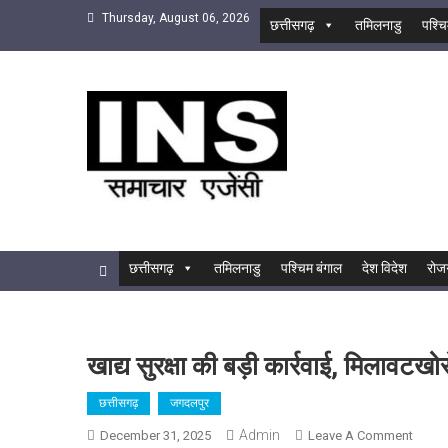
Skip
Thursday, August 06, 2026
छत्तीसगढ़
तमिलनाडु
पश्चि
to
content
INS
सबसे तेज समाचार एजेंसी
छत्तीसगढ़
तमिलनाडु
पश्चिम बंगाल
देश विदेश
रोज
खाद्य सुरक्षा की बड़ी कार्रवाई, मिलावटखोरो
छत्तीसगढ़
जगदलपुर
Admin
On
December 31, 2025
Leave A Comment