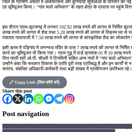
जिले के ग्रामीण अंचलों में अधोसंरचना और बुनियादी सुविधाओं के विस्तार को नई दिश
एवं भूमिपूजन किया। “गांव चलो अभियान” के तहत क्षेत्र के प्रवास पर पहुंचे वित
इस दौरान ग्राम-सूरजगढ़ में लगभग 192.92 लाख रुपये की लागत से निर्मित सूरजग
लाख रुपये की लागत से शेड तथा 5.20 लाख रुपये की लागत से विक्रम घर से स
पंचायत नावापाली में 7.50 लाख रुपये की लागत से सांस्कृतिक शेड का लोकार्पण 
इसी क्रम में पड़िगांव में जगन्नाथ मंदिर के पास 7 लाख रुपये की लागत से निर्
कार्य का भूमिपूजन भी किया गया। ग्राम गुडू में वार्ड क्रमांक 01 में 10 लाख
वित्त मंत्री श्री ओ.पी. चौधरी ने टिनमिनी सहित अन्य गांवों में “गांव चलो अभिय
उन्होंने कहा कि सरकार विकास के प्रति पूरी तरह प्रतिबद्ध है और इन कार्यों स
सरपंच, संबंधित अधिकारी-कर्मचारी तथा बड़ी संख्या में ग्रामीणजन उपस्थित रहे
🔗 Copy Link (लिंक कॉपी करें)
Share this post
Post navigation
रायगढ़ के समग्र विकास को नई रफ्तार: वित्त मंत्री श्री ओ.पी. चौधरी ने 9 प्रम
करोड़ों की लागत से बदल रहा पुसौर का स्वरूप-वित्त मंत्री श्री चौधरी