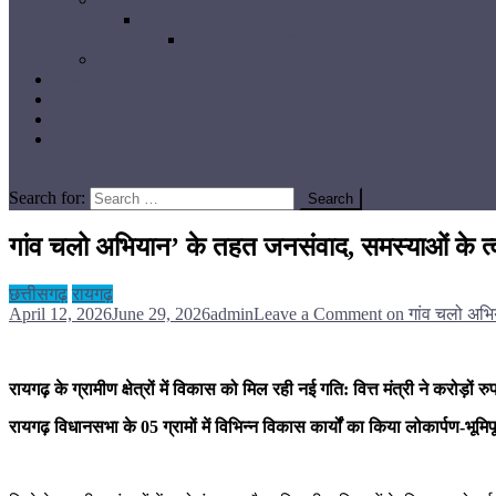
रायगढ़
गौरेला-पेण्ड्रा-मरवाही
सूरजपुर
तमिलनाडु
पश्चिम बंगाल
देश विदेश
रोजगार
site mode button
Search for:
गांव चलो अभियान’ के तहत जनसंवाद, समस्याओं के त
छत्तीसगढ़
रायगढ़
April 12, 2026
June 29, 2026
admin
Leave a Comment
on गांव चलो अभि
रायगढ़ के ग्रामीण क्षेत्रों में विकास को मिल रही नई गति: वित्त मंत्री ने करोड़ों रु
रायगढ़ विधानसभा के 05 ग्रामों में विभिन्न विकास कार्यों का किया लोकार्पण-भूमि