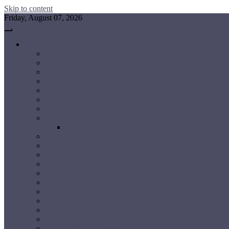
Skip to content
Friday, August 07, 2026
छत्तीसगढ़
रायपुर
बलौदाबाजार-भाटापारा
गरियाबंद
धमतरी
महासमुंद
दुर्ग
बालोद
बेमेतरा
कबीरधाम (कवर्धा)
राजनांदगांव
धमतरी
नारायणपुर
बलरामपुर-रामानुजगंज
बलौदाबाजार-भाटापारा
बस्तर
बालोद
बिलासपुर
बीजापुर
बेमेतरा
मनेंद्रगढ़-चिरमिरी-भरतपुर