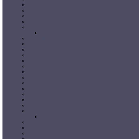
धमतरी
महासमुंद
दुर्ग
बालोद
बेमेतरा
कबीरधाम (कवर्धा)
राजनांदगांव
धमतरी
नारायणपुर
बलरामपुर-रामानुजगंज
बलौदाबाजार-भाटापारा
बस्तर
बालोद
बिलासपुर
बीजापुर
बेमेतरा
मनेंद्रगढ़-चिरमिरी-भरतपुर
महासमुंद
मुंगेली
मोहला-मानपुर-अम्बागढ़ चौकी
मोहला-मानपुर-अंबागढ़ चौकी
बिलासपुर
कोरबा
जांजगीर-चांपा
मुंगेली