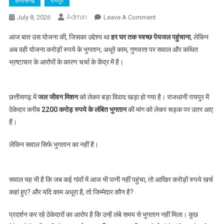
छत्तीसगढ़
रायपुर
Admin
On
July 8, 2026
Leave A Comment
पानी
आज बात उस योजना की, जिसका उद्देश्य था
हर घर तक स्वच्छ पेयजल पहुंचाना
, लेकिन
अभी
अब वही योजना करोड़ों रुपये के भुगतान, अधूरे काम, गुणवत्ता पर सवाल और कथित
घर-
भ्रष्टाचार के आरोपों के कारण चर्चा के केंद्र में है।
घर
नहीं
पहुंचा…
छत्तीसगढ़ में
जल जीवन मिशन
को लेकर बड़ा विवाद खड़ा हो गया है। राजधानी रायपुर में
लेकिन
2200
ठेकेदार करीब
2200 करोड़ रुपये के लंबित भुगतान
की मांग को लेकर सड़क पर उतर आए
करोड़
हैं।
का
हिसाब
लेकिन सवाल सिर्फ भुगतान का नहीं है।
सड़क
पर
आ
सवाल यह भी है कि जब कई गांवों में आज भी पानी नहीं पहुंचा, तो आखिर करोड़ों रुपये खर्च
गया!
कहां हुए? और यदि काम अधूरा है, तो जिम्मेदार कौन है?
आखिर
जल
प्रदर्शन कर रहे ठेकेदारों का आरोप है कि उन्हें लंबे समय से भुगतान नहीं मिला। कुछ
जीवन