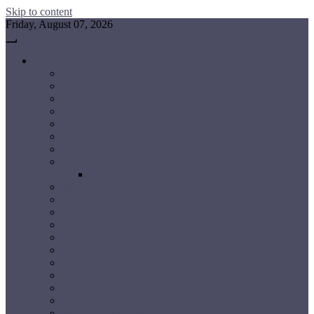
Skip to content
Friday, August 07, 2026
छत्तीसगढ़
रायपुर
बलौदाबाजार-भाटापारा
गरियाबंद
धमतरी
महासमुंद
दुर्ग
बालोद
बेमेतरा
कबीरधाम (कवर्धा)
राजनांदगांव
धमतरी
नारायणपुर
बलरामपुर-रामानुजगंज
बलौदाबाजार-भाटापारा
बस्तर
बालोद
बिलासपुर
बीजापुर
बेमेतरा
मनेंद्रगढ़-चिरमिरी-भरतपुर