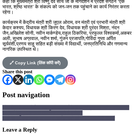
कहा कि मुख्यमंत्री श्री विष्णु देव साय जी के मार्गदर्शन में प्रदेश संगठन ‘एक
भारत, श्रेष्ठ भारत’ के संकल्प को जन-जन तक पहुंचाने का कार्य निरंतर करता
रहेगा।
कार्यक्रम में केंद्रीय मंत्री श्री जुएल ओराम, वन मंत्री एवं प्रभारी मंत्री श्री
केदार कश्यप, विधायक श्री किरण देव, विधायक श्री पुरंदर मिश्रा, नंदन
जैन,अखिलेश सोनी, नवीन मार्कण्डेय,राहुल ठिकरिया, प्रफुल्ल विश्वकर्मा,अकबर
अली, सुभाष अग्रवाल, नवीन शर्मा, गुंजन प्रजापति,गोविंदा गुप्ता अर्पित
सूर्यवंशी,प्रणय साहू सहित बड़ी संख्या में विद्यार्थी, जनप्रतिनिधि और गणमान्य
नागरिक उपस्थित थे।
🔗 Copy Link (लिंक कॉपी करें)
Share this post
Post navigation
माँ दन्तेश्वरी एयरपोर्ट जगदलपुर में एक वर्ष के लिए स्वीकृत 04 नवीन संविदा पद
पर भर्ती हेतु 10 जनवरी तक कर सकते हैं आवेदन
जिले के 11 सेवानिवृत्त अधिकारी-कर्मचारियों को मिली भावभीनी विदाई
Leave a Reply