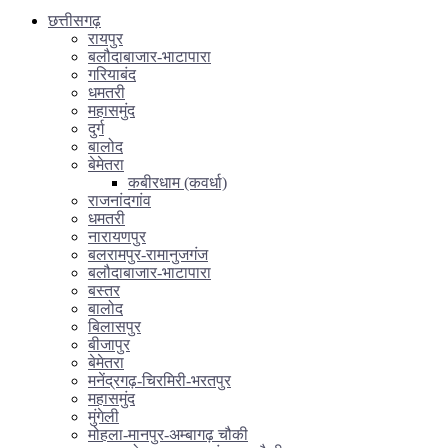
छत्तीसगढ़
रायपुर
बलौदाबाजार-भाटापारा
गरियाबंद
धमतरी
महासमुंद
दुर्ग
बालोद
बेमेतरा
कबीरधाम (कवर्धा)
राजनांदगांव
धमतरी
नारायणपुर
बलरामपुर-रामानुजगंज
बलौदाबाजार-भाटापारा
बस्तर
बालोद
बिलासपुर
बीजापुर
बेमेतरा
मनेंद्रगढ़-चिरमिरी-भरतपुर
महासमुंद
मुंगेली
मोहला-मानपुर-अम्बागढ़ चौकी