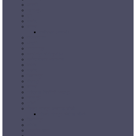
धमतरी
महासमुंद
दुर्ग
बालोद
बेमेतरा
कबीरधाम (कवर्धा)
राजनांदगांव
धमतरी
नारायणपुर
बलरामपुर-रामानुजगंज
बलौदाबाजार-भाटापारा
बस्तर
बालोद
बिलासपुर
बीजापुर
बेमेतरा
मनेंद्रगढ़-चिरमिरी-भरतपुर
महासमुंद
मुंगेली
मोहला-मानपुर-अम्बागढ़ चौकी
मोहला-मानपुर-अंबागढ़ चौकी
बिलासपुर
कोरबा
जांजगीर-चांपा
मुंगेली