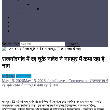
रायगढ़
गौरेला-पेण्ड्रा-मरवाही
सूरजपुर
तमिलनाडु
पश्चिम बंगाल
देश विदेश
रोजगार
site mode button
Search for:
राजनांदगांव में रह चुके नावेद ने नागपुर में कमा रहा है
नाम
छत्तीसगढ़
राजनांदगांव
May 15, 2026
May 15, 2026
admin
Leave a Comment
on राजनांदगांव में
रह चुके नावेद ने नागपुर में कमा रहा है नाम
नागपुर : 12 मई को नागपुर के होटल रेजेन्टा में एसजेएम इवेंट ऑर्गेनाइजर द्वारा एक भव्य अवॉर्ड
फंक्शन का आयोजन किया गया। इस कार्यक्रम में मॉडल्स, डिजाइनर्स, मेकअप आर्टिस्ट,
फोटोग्राफर्स, मीडिया रिपोर्टर्स और स्पॉन्सर्स ने बड़ी संख्या में हिस्सा लिया। कार्यक्रम के दौरान