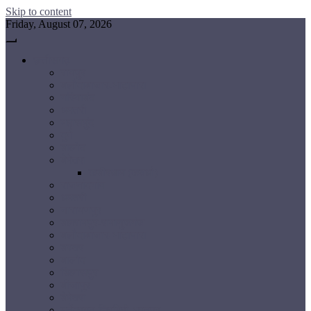
Skip to content
Friday, August 07, 2026
छत्तीसगढ़
रायपुर
बलौदाबाजार-भाटापारा
गरियाबंद
धमतरी
महासमुंद
दुर्ग
बालोद
बेमेतरा
कबीरधाम (कवर्धा)
राजनांदगांव
धमतरी
नारायणपुर
बलरामपुर-रामानुजगंज
बलौदाबाजार-भाटापारा
बस्तर
बालोद
बिलासपुर
बीजापुर
बेमेतरा
मनेंद्रगढ़-चिरमिरी-भरतपुर