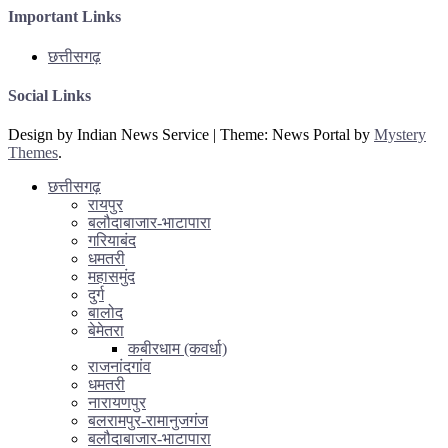
Important Links
छत्तीसगढ़
Social Links
Design by Indian News Service
|
Theme: News Portal by
Mystery
Themes
.
छत्तीसगढ़
रायपुर
बलौदाबाजार-भाटापारा
गरियाबंद
धमतरी
महासमुंद
दुर्ग
बालोद
बेमेतरा
कबीरधाम (कवर्धा)
राजनांदगांव
धमतरी
नारायणपुर
बलरामपुर-रामानुजगंज
बलौदाबाजार-भाटापारा