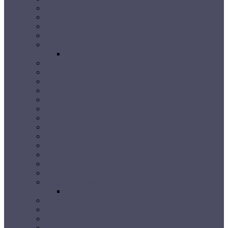
धमतरी
महासमुंद
दुर्ग
बालोद
बेमेतरा
कबीरधाम (कवर्धा)
राजनांदगांव
धमतरी
नारायणपुर
बलरामपुर-रामानुजगंज
बलौदाबाजार-भाटापारा
बस्तर
बालोद
बिलासपुर
बीजापुर
बेमेतरा
मनेंद्रगढ़-चिरमिरी-भरतपुर
महासमुंद
मुंगेली
मोहला-मानपुर-अम्बागढ़ चौकी
मोहला-मानपुर-अंबागढ़ चौकी
बिलासपुर
कोरबा
जांजगीर-चांपा
मुंगेली