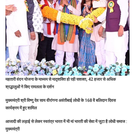
श्रीराम
के
ननिहाल
को
विकसित
और
समृद्ध
बनाने
संकल्पित
है
हमारी
महतारी वंदन योजना के माध्यम से मातृशक्ति हो रही सशक्त, 42 हजार से अधिक
सरकार
श्रद्धालुओं ने किए रामलला के दर्शन
:
मुख्यमंत्री
मुख्यमंत्री श्री विष्णु देव साय वीरांगना अवंतीबाई लोधी के 168 वें बलिदान दिवस
श्री
कार्यक्रम में हुए शामिल
विष्णु
देव
आजादी की लड़ाई से लेकर स्वतंत्र भारत में भी मां भारती की सेवा में जुटा है लोधी समाज :
साय
मुख्यमंत्री