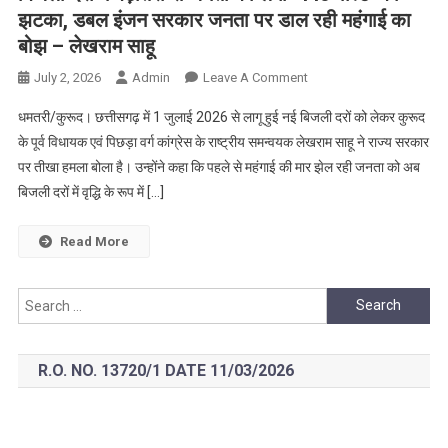
झटका, डबल इंजन सरकार जनता पर डाल रही महंगाई का
बोझ – लेखराम साहू
On
July 2, 2026
Admin
Leave A Comment
बिजली
धमतरी/कुरूद। छत्तीसगढ़ में 1 जुलाई 2026 से लागू हुई नई बिजली दरों को लेकर कुरूद
दरों
के पूर्व विधायक एवं पिछड़ा वर्ग कांग्रेस के राष्ट्रीय समन्वयक लेखराम साहू ने राज्य सरकार
में
पर तीखा हमला बोला है। उन्होंने कहा कि पहले से महंगाई की मार झेल रही जनता को अब
बढ़ोतरी
बिजली दरों में वृद्धि के रूप में […]
से
जनता
को
Read More
लगा
‘440
Search
वोल्ट’
for:
का
झटका,
R.O. NO. 13720/1 DATE 11/03/2026
डबल
इंजन
सरकार
जनता