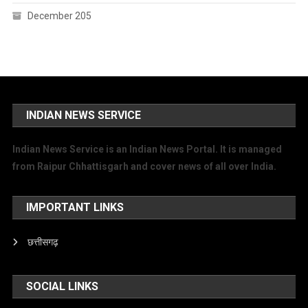
December 205
INDIAN NEWS SERVICE
Indian News Service is an Indian News Portal. It is managed
from Raipur Chhattisgarh and cover news of all over India.
IMPORTANT LINKS
छत्तीसगढ़
SOCIAL LINKS