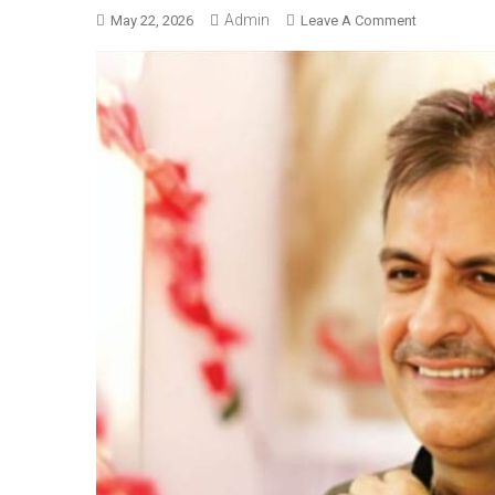
Admin
On
May 22, 2026
Leave A Comment
मनगटा
क्षेत्र
की
54
एकड़
सरकारी
जमीन
कब्जा
मामले
में
ईडी
जांच
एवं
आपराधिक
प्रकरण
दर्ज
करने
की