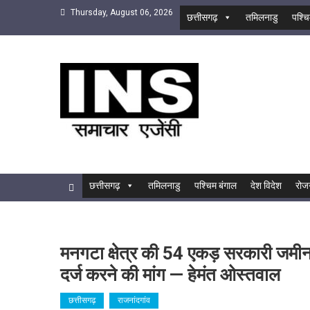
Skip
Thursday, August 06, 2026
छत्तीसगढ़
तमिलनाडु
पश्चि
to
content
INS
सबसे तेज समाचार एजेंसी
छत्तीसगढ़
तमिलनाडु
पश्चिम बंगाल
देश विदेश
रोज
मनगटा क्षेत्र की 54 एकड़ सरकारी जमीन
दर्ज करने की मांग — हेमंत ओस्तवाल
छत्तीसगढ़
राजनांदगांव