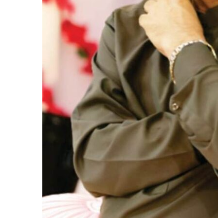
मांग
—
हेमंत
ओस्तवाल