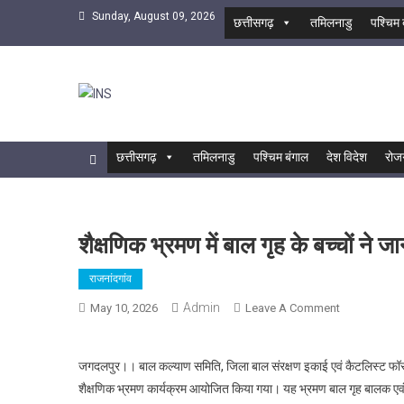
Skip
Sunday, August 09, 2026
छत्तीसगढ़
तमिलनाडु
पश्चिम 
to
content
INS
सबसे तेज समाचार एजेंसी
छत्तीसगढ़
तमिलनाडु
पश्चिम बंगाल
देश विदेश
रोज
शैक्षणिक भ्रमण में बाल गृह के बच्चों ने
राजनांदगांव
Admin
On
May 10, 2026
Leave A Comment
शैक्षणिक
भ्रमण
जगदलपुर।। बाल कल्याण समिति, जिला बाल संरक्षण इकाई एवं कैटलिस्ट फ
में
शैक्षणिक भ्रमण कार्यक्रम आयोजित किया गया। यह भ्रमण बाल गृह बालक एवं 
बाल