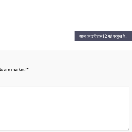
आज का इतिहास12 मई प्रमुख ऐतिहासिक घटनाएँ
lds are marked
*