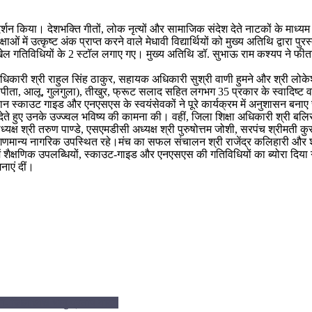
्रदर्शन किया। देशभक्ति गीतों, लोक नृत्यों और सामाजिक संदेश देते नाटकों के मा
षाओं में उत्कृष्ट अंक प्राप्त करने वाले मेधावी विद्यार्थियों को मुख्य अतिथि द्व
खेल गतिविधियों के 2 स्टॉल लगाए गए। मुख्य अतिथि डॉ. सुभाऊ राम कश्यप ने फीता
री श्री राहुल सिंह ठाकुर, सहायक अधिकारी सुश्री वाणी हुमने और श्री लोकेश निषा
ला, पपीता, आलू, गुलगुला), तीखुर, फ्रूट सलाद सहित लगभग 35 प्रकार के स्वादिष
 स्काउट गाइड और एनएसएस के स्वयंसेवकों ने पूरे कार्यक्रम में अनुशासन बनाए 
देते हुए उनके उज्ज्वल भविष्य की कामना की। वहीं, जिला शिक्षा अधिकारी श्री बलिराम 
्यक्ष श्री तरुण पाण्डे, एसएमडीसी अध्यक्ष श्री पुरुषोत्तम जोशी, सरपंच श्रीमती क
ान्य नागरिक उपस्थित रहे।मंच का सफल संचालन श्री राजेंद्र कलिहारी और श्रीमती 
िसमें शैक्षणिक उपलब्धियों, स्काउट-गाइड और एनएसएस की गतिविधियों का ब्योरा दि
नाएं दीं।
न- जिलाध्यक्ष भानु प्रताप यादव