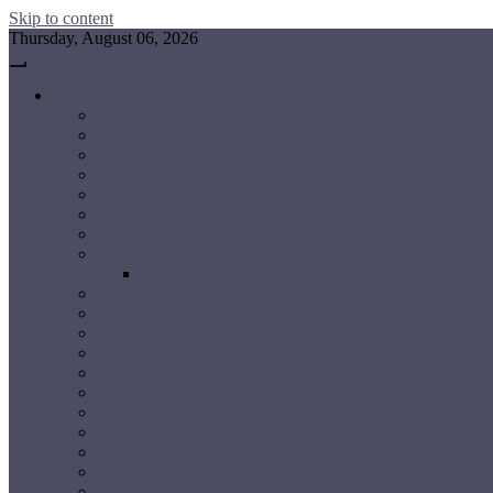
Skip to content
Thursday, August 06, 2026
छत्तीसगढ़
रायपुर
बलौदाबाजार-भाटापारा
गरियाबंद
धमतरी
महासमुंद
दुर्ग
बालोद
बेमेतरा
कबीरधाम (कवर्धा)
राजनांदगांव
धमतरी
नारायणपुर
बलरामपुर-रामानुजगंज
बलौदाबाजार-भाटापारा
बस्तर
बालोद
बिलासपुर
बीजापुर
बेमेतरा
मनेंद्रगढ़-चिरमिरी-भरतपुर