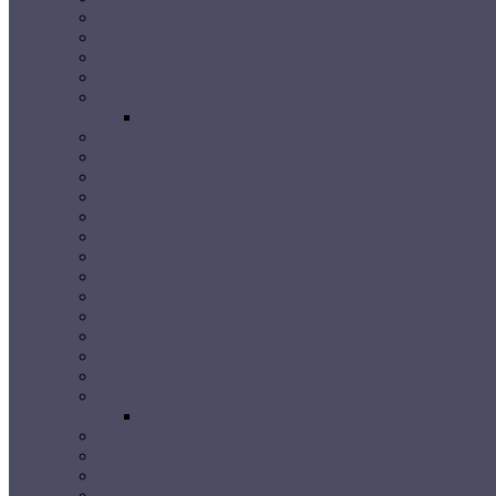
धमतरी
महासमुंद
दुर्ग
बालोद
बेमेतरा
कबीरधाम (कवर्धा)
राजनांदगांव
धमतरी
नारायणपुर
बलरामपुर-रामानुजगंज
बलौदाबाजार-भाटापारा
बस्तर
बालोद
बिलासपुर
बीजापुर
बेमेतरा
मनेंद्रगढ़-चिरमिरी-भरतपुर
महासमुंद
मुंगेली
मोहला-मानपुर-अम्बागढ़ चौकी
मोहला-मानपुर-अंबागढ़ चौकी
बिलासपुर
कोरबा
जांजगीर-चांपा
मुंगेली