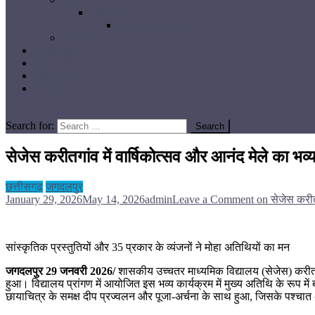
रायगढ़
गौरेला-पेण्ड्रा-मरवाही
सूरजपुर
तमिलनाडु
पश्चिम बंगाल
देश विदेश
रोजगार
site mode button
Search for:
सेजेस करीतगांव में वार्षिकोत्सव और आनंद मेले का भ
छत्तीसगढ़
जगदलपुर
January 29, 2026
May 14, 2026
admin
Leave a Comment
on सेजेस करीतग
सांस्कृतिक प्रस्तुतियों और 35 प्रकार के व्यंजनों ने मोहा अतिथियों का मन
जगदलपुर 29 जनवरी 2026/
शासकीय उच्चतर माध्यमिक विद्यालय (सेजेस) करीतगां
हुआ। विद्यालय प्रांगण में आयोजित इस भव्य कार्यक्रम में मुख्य अतिथि के रूप मे
छायाचित्र के समक्ष दीप प्रज्वलन और पूजा-अर्चना के साथ हुआ, जिसके पश्चात अ