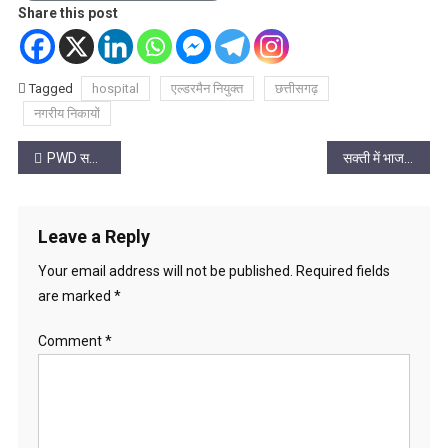
Share this post
Tagged
hospital
एल्डरमैन नियुक्त
छत्तीसगढ़
नगरीय निकायों
Post
PWD सचिव का सख्त संदेश: तय समय में पूरे करें पुल निर्माण, लापरवाही पर होगी कार्रवाई
सक्ती में भाजपा के नए जिला कार्यालय ‘पं. श्यामा प्रसाद मुखर्जी भवन’ का भूमिपूजन
navigation
Leave a Reply
Your email address will not be published.
Required fields
are marked
*
Comment
*